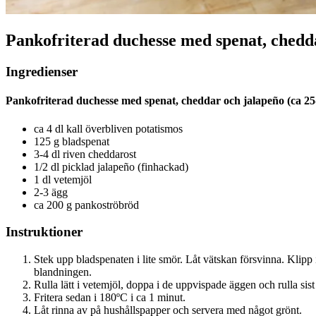
Pankofriterad duchesse med spenat, chedd
Ingredienser
Pankofriterad duchesse med spenat, cheddar och jalapeño (ca 25-
ca 4 dl kall överbliven potatismos
125 g bladspenat
3-4 dl riven cheddarost
1/2 dl picklad jalapeño (finhackad)
1 dl vetemjöl
2-3 ägg
ca 200 g pankoströbröd
Instruktioner
Stek upp bladspenaten i lite smör. Låt vätskan försvinna. Klipp
blandningen.
Rulla lätt i vetemjöl, doppa i de uppvispade äggen och rulla sist
Fritera sedan i 180ºC i ca 1 minut.
Låt rinna av på hushållspapper och servera med något grönt.