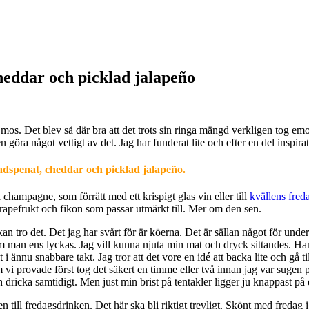
heddar och picklad jalapeño
mos. Det blev så där bra att det trots sin ringa mängd verkligen tog emot 
 göra något vettigt av det. Jag har funderat lite och efter en del inspi
adspenat, cheddar och picklad jalapeño.
a champagne, som förrätt med ett krispigt glas vin eller till
kvällens fred
grapefrukt och fikon som passar utmärkt till. Mer om den sen.
n tro det. Det jag har svårt för är köerna. Det är sällan något för under
a. Om man ens lyckas. Jag vill kunna njuta min mat och dryck sittandes. H
it i ännu snabbare takt. Jag tror att det vore en idé att backa lite och gå 
i provade först tog det säkert en timme eller två innan jag var sugen på
 dricka samtidigt. Men just min brist på tentakler ligger ju knappast på 
till fredagsdrinken. Det här ska bli riktigt trevligt. Skönt med fredag 