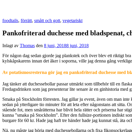
foodtails
,
förrätt
,
smått och gott
,
vegetariskt
Pankofriterad duchesse med bladspenat, c
Inlagt av
Thomas
den
8 juni, 2018
8 juni, 2018
För någon dag sedan gjorde jag plankstek och över blev ett riktigt bra 
kylskåpskarens innan det åker i soporna, ville jag denna gång verkligen
Av potatismosresterna gör jag en pankofriterad duchesse med bl
Jag tänker att duchessebollar passar utmärkt som tillbehör till en flask
Fredagsdrinken som jag presenterar lite senare är en ginhistoria med 
Smaka på Stockholm förresten. Jag gillar ju event, även om man inte ka
sedan på ytterligare tio minuter för att leta efter någonstans att sitt
stående fot, men smårätterna har blivit hela rätter och priserna har stig
kunna ”smaka på Stockholm”. Efter den fullsize-portionen indiskt som v
burgare för 60 kr. Hade jag haft tre händer hade jag kunnat stå, äta och
Nä, nu måste jag börja med duchessebollarna och fixa fikonsockerlagen 