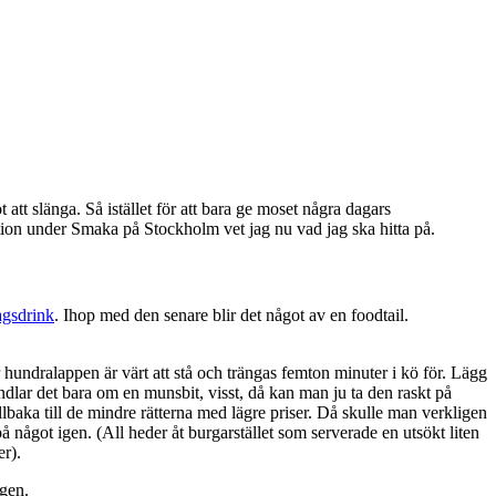
att slänga. Så istället för att bara ge moset några dagars
ration under Smaka på Stockholm vet jag nu vad jag ska hitta på.
agsdrink
. Ihop med den senare blir det något av en foodtail.
 hundralappen är värt att stå och trängas femton minuter i kö för. Lägg
andlar det bara om en munsbit, visst, då kan man ju ta den raskt på
tillbaka till de mindre rätterna med lägre priser. Då skulle man verkligen
 något igen. (All heder åt burgarstället som serverade en utsökt liten
er).
igen.