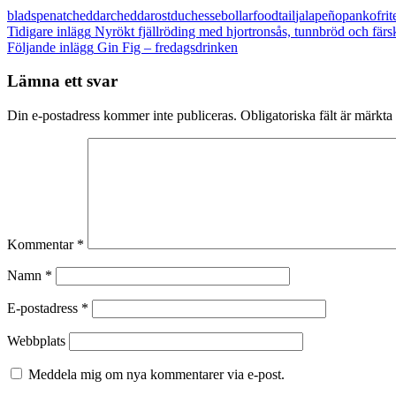
bladspenat
cheddar
cheddarost
duchessebollar
foodtail
jalapeño
pankofrit
Inläggsnavigering
Tidigare inlägg
Nyrökt fjällröding med hjortronsås, tunnbröd och färs
Följande inlägg
Gin Fig – fredagsdrinken
Lämna ett svar
Din e-postadress kommer inte publiceras.
Obligatoriska fält är märkta
Kommentar
*
Namn
*
E-postadress
*
Webbplats
Meddela mig om nya kommentarer via e-post.