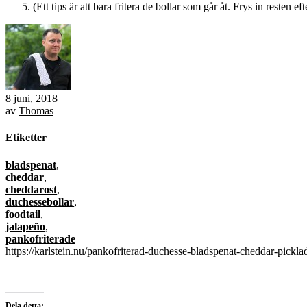
(Ett tips är att bara fritera de bollar som går åt. Frys in resten eft
8 juni, 2018
av
Thomas
Etiketter
bladspenat
,
cheddar
,
cheddarost
,
duchessebollar
,
foodtail
,
jalapeño
,
pankofriterade
https://karlstein.nu/pankofriterad-duchesse-bladspenat-cheddar-pickla
Dela detta: