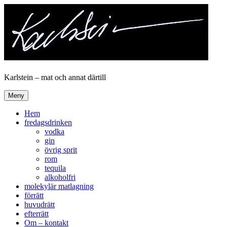
Hoppa
till
innehåll
Karlstein – mat och annat därtill
Meny
Hem
fredagsdrinken
vodka
gin
övrig sprit
rom
tequila
alkoholfri
molekylär matlagning
förrätt
huvudrätt
efterrätt
Om – kontakt