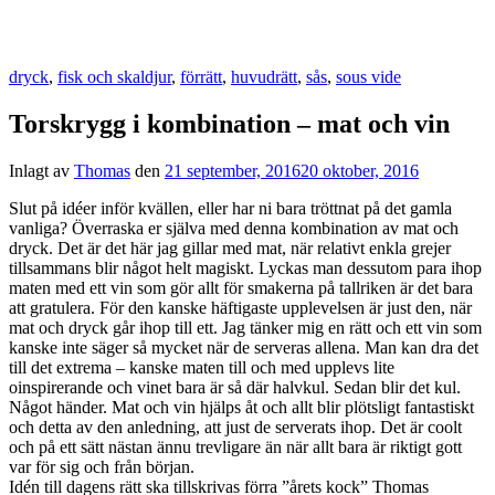
dryck
,
fisk och skaldjur
,
förrätt
,
huvudrätt
,
sås
,
sous vide
Torskrygg i kombination – mat och vin
Inlagt av
Thomas
den
21 september, 2016
20 oktober, 2016
Slut på idéer inför kvällen, eller har ni bara tröttnat på det gamla
vanliga? Överraska er själva med denna kombination av mat och
dryck. Det är det här jag gillar med mat, när relativt enkla grejer
tillsammans blir något helt magiskt. Lyckas man dessutom para ihop
maten med ett vin som gör allt för smakerna på tallriken är det bara
att gratulera. För den kanske häftigaste upplevelsen är just den, när
mat och dryck går ihop till ett. Jag tänker mig en rätt och ett vin som
kanske inte säger så mycket när de serveras allena. Man kan dra det
till det extrema – kanske maten till och med upplevs lite
oinspirerande och vinet bara är så där halvkul. Sedan blir det kul.
Något händer. Mat och vin hjälps åt och allt blir plötsligt fantastiskt
och detta av den anledning, att just de serverats ihop. Det är coolt
och på ett sätt nästan ännu trevligare än när allt bara är riktigt gott
var för sig och från början.
Idén till dagens rätt ska tillskrivas förra ”årets kock” Thomas