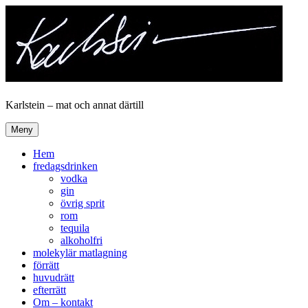
Hoppa
till
innehåll
Karlstein – mat och annat därtill
Meny
Hem
fredagsdrinken
vodka
gin
övrig sprit
rom
tequila
alkoholfri
molekylär matlagning
förrätt
huvudrätt
efterrätt
Om – kontakt