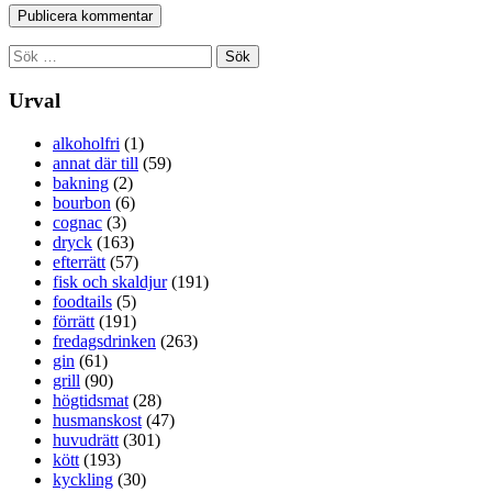
Sök
efter:
Urval
alkoholfri
(1)
annat där till
(59)
bakning
(2)
bourbon
(6)
cognac
(3)
dryck
(163)
efterrätt
(57)
fisk och skaldjur
(191)
foodtails
(5)
förrätt
(191)
fredagsdrinken
(263)
gin
(61)
grill
(90)
högtidsmat
(28)
husmanskost
(47)
huvudrätt
(301)
kött
(193)
kyckling
(30)