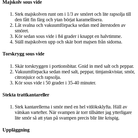
Majskolv sous vide
Stek majskolven runt om i 1/3 av smöret och lite rapsolja till
den fått fin färg och ytan börjat karamellisera.
Låt svalna och vakuumförpacka sedan med återstoden av
smöret.
Kör sedan sous vide i 84 grader i knappt en halvtimme.
Ställ majskolven upp och skär bort majsen från sidorna.
Torskrygg sous vide
Skär torskryggen i portionsbitar. Gnid in med salt och peppar.
Vakuumförpacka sedan med salt, peppar, timjanskvistar, smör,
citronjuice och rapsolja.
Kör sous vide i 50 grader i 35-40 minuter.
Stekta trattkantareller
Stek kantarellerna i smör med en hel vitlöksklyfta. Häll av
vätskan vartefter. När svampen är torr tillsätter jag ytterligare
lite smör så att ytan på svampen precis blir lite krispig.
Uppläggning