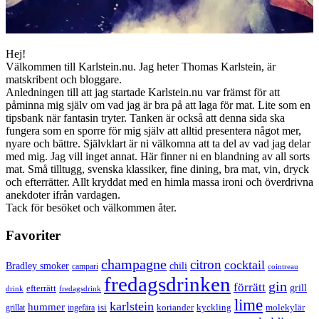
Hej!
Välkommen till Karlstein.nu. Jag heter Thomas Karlstein, är
matskribent och bloggare.
Anledningen till att jag startade Karlstein.nu var främst för att
påminna mig själv om vad jag är bra på att laga för mat. Lite som en
tipsbank när fantasin tryter. Tanken är också att denna sida ska
fungera som en sporre för mig själv att alltid presentera något mer,
nyare och bättre. Självklart är ni välkomna att ta del av vad jag delar
med mig. Jag vill inget annat. Här finner ni en blandning av all sorts
mat. Små tilltugg, svenska klassiker, fine dining, bra mat, vin, dryck
och efterrätter. Allt kryddat med en himla massa ironi och överdrivna
anekdoter ifrån vardagen.
Tack för besöket och välkommen åter.
Favoriter
champagne
citron
cocktail
Bradley smoker
chili
campari
cointreau
fredagsdrinken
gin
förrätt
grill
efterrätt
drink
fredagsdrink
lime
karlstein
hummer
isi
koriander
molekylär
ingefära
kyckling
grillat