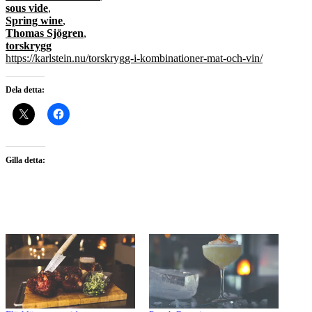
sous vide
,
Spring wine
,
Thomas Sjögren
,
torskrygg
https://karlstein.nu/torskrygg-i-kombinationer-mat-och-vin/
Dela detta:
Gilla detta: