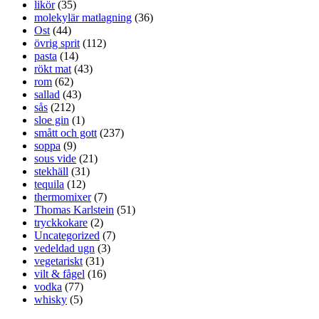
likör
(35)
molekylär matlagning
(36)
Ost
(44)
övrig sprit
(112)
pasta
(14)
rökt mat
(43)
rom
(62)
sallad
(43)
sås
(212)
sloe gin
(1)
smått och gott
(237)
soppa
(9)
sous vide
(21)
stekhäll
(31)
tequila
(12)
thermomixer
(7)
Thomas Karlstein
(51)
tryckkokare
(2)
Uncategorized
(7)
vedeldad ugn
(3)
vegetariskt
(31)
vilt & fågel
(16)
vodka
(77)
whisky
(5)