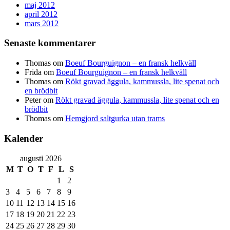
maj 2012
april 2012
mars 2012
Senaste kommentarer
Thomas
om
Boeuf Bourguignon – en fransk helkväll
Frida
om
Boeuf Bourguignon – en fransk helkväll
Thomas
om
Rökt gravad äggula, kammussla, lite spenat och
en brödbit
Peter
om
Rökt gravad äggula, kammussla, lite spenat och en
brödbit
Thomas
om
Hemgjord saltgurka utan trams
Kalender
augusti 2026
M
T
O
T
F
L
S
1
2
3
4
5
6
7
8
9
10
11
12
13
14
15
16
17
18
19
20
21
22
23
24
25
26
27
28
29
30