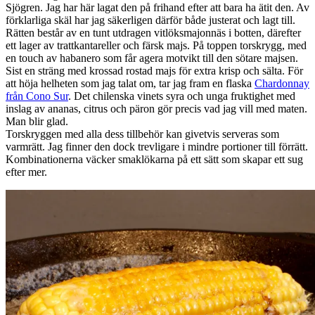
Sjögren. Jag har här lagat den på frihand efter att bara ha ätit den. Av
förklarliga skäl har jag säkerligen därför både justerat och lagt till.
Rätten består av en tunt utdragen vitlöksmajonnäs i botten, därefter
ett lager av trattkantareller och färsk majs. På toppen torskrygg, med
en touch av habanero som får agera motvikt till den sötare majsen.
Sist en sträng med krossad rostad majs för extra krisp och sälta. För
att höja helheten som jag talat om, tar jag fram en flaska
Chardonnay
från Cono Sur
. Det chilenska vinets syra och unga fruktighet med
inslag av ananas, citrus och päron gör precis vad jag vill med maten.
Man blir glad.
Torskryggen med alla dess tillbehör kan givetvis serveras som
varmrätt. Jag finner den dock trevligare i mindre portioner till förrätt.
Kombinationerna väcker smaklökarna på ett sätt som skapar ett sug
efter mer.