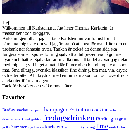
Hej!
Välkommen till Karlstein.nu. Jag heter Thomas Karlstein, är
matskribent och bloggare.
Anledningen till att jag startade Karlstein.nu var främst för att
påminna mig själv om vad jag är bra på att laga för mat. Lite som en
tipsbank när fantasin tryter. Tanken är också att denna sida ska
fungera som en sporre för mig själv att alltid presentera något mer,
nyare och bättre. Självklart är ni välkomna att ta del av vad jag delar
med mig. Jag vill inget annat. Här finner ni en blandning av all sorts
mat. Små tilltugg, svenska klassiker, fine dining, bra mat, vin, dryck
och efterrätter. Allt kryddat med en himla massa ironi och överdrivna
anekdoter ifrån vardagen.
Tack för besöket och välkommen åter.
Favoriter
champagne
citron
cocktail
Bradley smoker
chili
campari
cointreau
fredagsdrinken
gin
förrätt
grill
efterrätt
drink
fredagsdrink
lime
karlstein
hummer
isi
koriander
molekylär
ingefära
kyckling
grillat