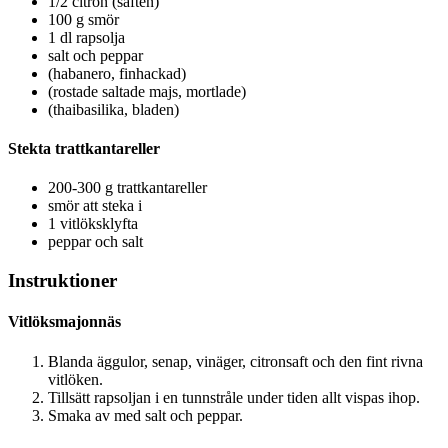
1/2 citron (saften)
100 g smör
1 dl rapsolja
salt och peppar
(habanero, finhackad)
(rostade saltade majs, mortlade)
(thaibasilika, bladen)
Stekta trattkantareller
200-300 g trattkantareller
smör att steka i
1 vitlöksklyfta
peppar och salt
Instruktioner
Vitlöksmajonnäs
Blanda äggulor, senap, vinäger, citronsaft och den fint rivna
vitlöken.
Tillsätt rapsoljan i en tunnstråle under tiden allt vispas ihop.
Smaka av med salt och peppar.