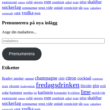
rom
skaldjur
sifon
gastronomi
romdrink
scan
oxfilé
ostron
rapsgris
sallad
sockerlag
sous vide
sås
sommarmat
svenskt kött
stekhäll
tonic
vaktelägg
vodka
vermouth
vitlök
äpple
Prenumerera på nya inlägg
Ange din mailadress...
mailadress
Prenumerera
Etiketter
champagne
citron
cocktail
Bradley smoker
chili
campari
cointreau
fredagsdrinken
gin
förrätt
grill
efterrätt
drink
fredagsdrink
lime
karlstein
hummer
isi
koriander
molekylär
ingefära
kyckling
grillat
rom
skaldjur
sifon
gastronomi
romdrink
scan
oxfilé
ostron
rapsgris
sallad
sockerlag
sous vide
sås
sommarmat
svenskt kött
stekhäll
tonic
vaktelägg
vodka
vermouth
vitlök
äpple