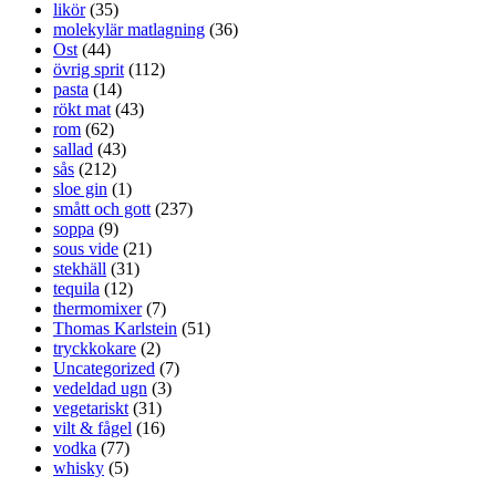
likör
(35)
molekylär matlagning
(36)
Ost
(44)
övrig sprit
(112)
pasta
(14)
rökt mat
(43)
rom
(62)
sallad
(43)
sås
(212)
sloe gin
(1)
smått och gott
(237)
soppa
(9)
sous vide
(21)
stekhäll
(31)
tequila
(12)
thermomixer
(7)
Thomas Karlstein
(51)
tryckkokare
(2)
Uncategorized
(7)
vedeldad ugn
(3)
vegetariskt
(31)
vilt & fågel
(16)
vodka
(77)
whisky
(5)