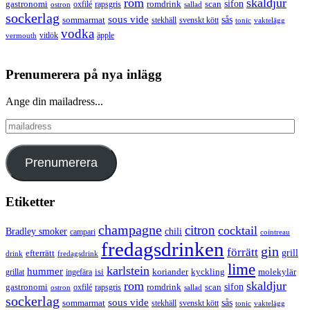
rom
skaldjur
sifon
gastronomi
romdrink
scan
oxfilé
ostron
rapsgris
sallad
sockerlag
sous vide
sås
sommarmat
svenskt kött
stekhäll
tonic
vaktelägg
vodka
vermouth
vitlök
äpple
Prenumerera på nya inlägg
Ange din mailadress...
mailadress
Prenumerera
Etiketter
champagne
citron
cocktail
Bradley smoker
chili
campari
cointreau
fredagsdrinken
gin
förrätt
grill
efterrätt
drink
fredagsdrink
lime
karlstein
hummer
isi
koriander
molekylär
ingefära
kyckling
grillat
rom
skaldjur
sifon
gastronomi
romdrink
scan
oxfilé
ostron
rapsgris
sallad
sockerlag
sous vide
sås
sommarmat
svenskt kött
stekhäll
tonic
vaktelägg