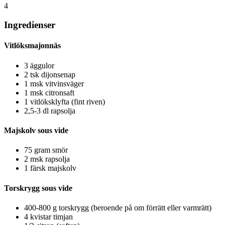
4
Ingredienser
Vitlöksmajonnäs
3 äggulor
2 tsk dijonsenap
1 msk vitvinsväger
1 msk citronsaft
1 vitlöksklyfta (fint riven)
2,5-3 dl rapsolja
Majskolv sous vide
75 gram smör
2 msk rapsolja
1 färsk majskolv
Torskrygg sous vide
400-800 g torskrygg (beroende på om förrätt eller varmrätt)
4 kvistar timjan