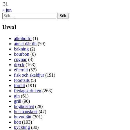
31
« jun
Sök
efter:
Urval
alkoholfri
(1)
annat där till
(59)
bakning
(2)
bourbon
(6)
cognac
(3)
dryck
(163)
efterrätt
(57)
fisk och skaldjur
(191)
foodtails
(5)
förrätt
(191)
fredagsdrinken
(263)
gin
(61)
grill
(90)
högtidsmat
(28)
husmanskost
(47)
huvudrätt
(301)
kött
(193)
kyckling
(30)