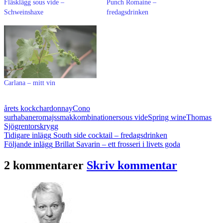
Fläsklägg sous vide –
Punch Romaine –
Schweinshaxe
fredagsdrinken
Carlana – mitt vin
årets kock
chardonnay
Cono
sur
habanero
majs
smakkombinationer
sous vide
Spring wine
Thomas
Sjögren
torskrygg
Inläggsnavigering
Tidigare inlägg
South side cocktail – fredagsdrinken
Följande inlägg
Brillat Savarin – ett frosseri i livets goda
2 kommentarer
Skriv kommentar