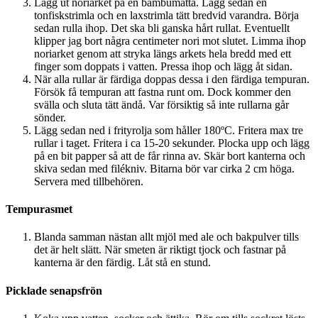
Lägg ut noriarket på en bambumatta. Lägg sedan en
tonfiskstrimla och en laxstrimla tätt bredvid varandra. Börja
sedan rulla ihop. Det ska bli ganska hårt rullat. Eventuellt
klipper jag bort några centimeter nori mot slutet. Limma ihop
noriarket genom att stryka längs arkets hela bredd med ett
finger som doppats i vatten. Pressa ihop och lägg åt sidan.
När alla rullar är färdiga doppas dessa i den färdiga tempuran.
Försök få tempuran att fastna runt om. Dock kommer den
svälla och sluta tätt ändå. Var försiktig så inte rullarna går
sönder.
Lägg sedan ned i frityrolja som håller 180ºC. Fritera max tre
rullar i taget. Fritera i ca 15-20 sekunder. Plocka upp och lägg
på en bit papper så att de får rinna av. Skär bort kanterna och
skiva sedan med filékniv. Bitarna bör var cirka 2 cm höga.
Servera med tillbehören.
Tempurasmet
Blanda samman nästan allt mjöl med ale och bakpulver tills
det är helt slätt. När smeten är riktigt tjock och fastnar på
kanterna är den färdig. Låt stå en stund.
Picklade senapsfrön