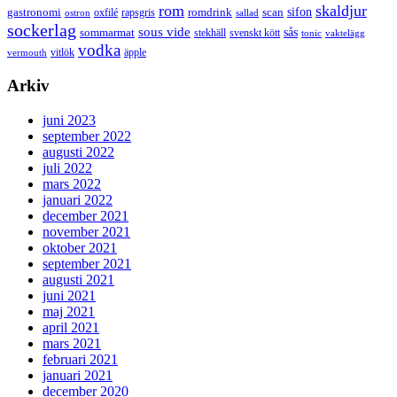
rom
skaldjur
sifon
gastronomi
romdrink
scan
oxfilé
ostron
rapsgris
sallad
sockerlag
sous vide
sås
sommarmat
svenskt kött
stekhäll
tonic
vaktelägg
vodka
vermouth
vitlök
äpple
Arkiv
juni 2023
september 2022
augusti 2022
juli 2022
mars 2022
januari 2022
december 2021
november 2021
oktober 2021
september 2021
augusti 2021
juni 2021
maj 2021
april 2021
mars 2021
februari 2021
januari 2021
december 2020