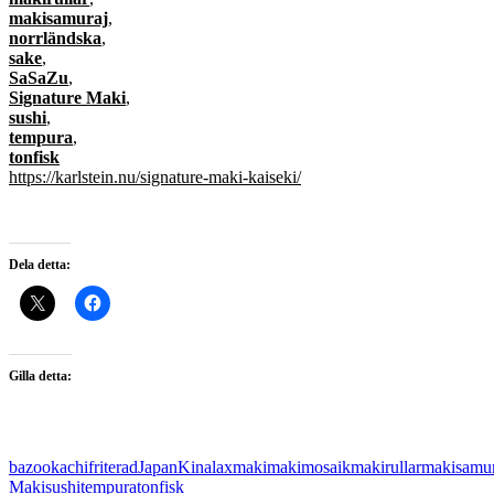
makisamuraj
,
norrländska
,
sake
,
SaSaZu
,
Signature Maki
,
sushi
,
tempura
,
tonfisk
https://karlstein.nu/signature-maki-kaiseki/
Dela detta:
Gilla detta:
bazooka
chi
friterad
Japan
Kina
lax
maki
makimosaik
makirullar
makisamur
Maki
sushi
tempura
tonfisk