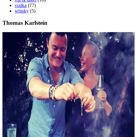
vodka
(77)
whisky
(5)
Thomas Karlstein