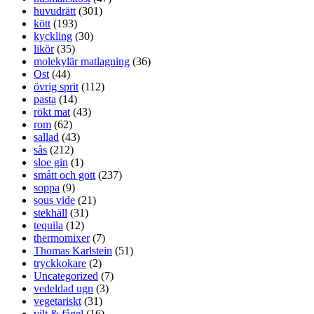
huvudrätt
(301)
kött
(193)
kyckling
(30)
likör
(35)
molekylär matlagning
(36)
Ost
(44)
övrig sprit
(112)
pasta
(14)
rökt mat
(43)
rom
(62)
sallad
(43)
sås
(212)
sloe gin
(1)
smått och gott
(237)
soppa
(9)
sous vide
(21)
stekhäll
(31)
tequila
(12)
thermomixer
(7)
Thomas Karlstein
(51)
tryckkokare
(2)
Uncategorized
(7)
vedeldad ugn
(3)
vegetariskt
(31)
vilt & fågel
(16)