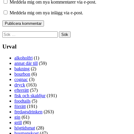
Meddela mig om nya kommentarer via e-post.
Meddela mig om nya inlägg via e-post.
Sök
efter:
Urval
alkoholfri
(1)
annat där till
(59)
bakning
(2)
bourbon
(6)
cognac
(3)
dryck
(163)
efterrätt
(57)
fisk och skaldjur
(191)
foodtails
(5)
förrätt
(191)
fredagsdrinken
(263)
gin
(61)
grill
(90)
högtidsmat
(28)
husmanskost
(47)