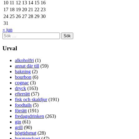
10
11
12
13
14
15
16
17
18
19
20
21
22
23
24
25
26
27
28
29
30
31
« jun
Sök
efter:
Urval
alkoholfri
(1)
annat där till
(59)
bakning
(2)
bourbon
(6)
cognac
(3)
dryck
(163)
efterrätt
(57)
fisk och skaldjur
(191)
foodtails
(5)
förrätt
(191)
fredagsdrinken
(263)
gin
(61)
grill
(90)
högtidsmat
(28)
husmanskost
(47)