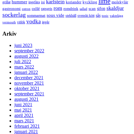
lime
karlstein
hummer
isi
koriander
molekylär
ingefära
kyckling
grillat
rom
skaldjur
sifon
gastronomi
romdrink
scan
oxfilé
ostron
rapsgris
sallad
sockerlag
sous vide
sås
sommarmat
svenskt kött
stekhäll
tonic
vaktelägg
vodka
vermouth
vitlök
äpple
Arkiv
juni 2023
september 2022
augusti 2022
juli 2022
mars 2022
januari 2022
december 2021
november 2021
oktober 2021
september 2021
augusti 2021
juni 2021
maj 2021
april 2021
mars 2021
februari 2021
januari 2021