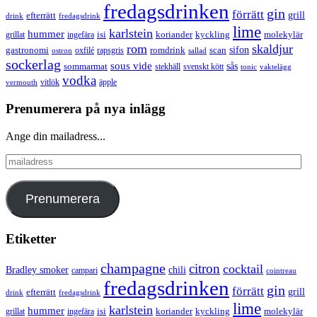
fredagsdrinken
gin
förrätt
grill
efterrätt
drink
fredagsdrink
lime
karlstein
hummer
isi
koriander
molekylär
ingefära
kyckling
grillat
rom
skaldjur
sifon
gastronomi
romdrink
scan
oxfilé
ostron
rapsgris
sallad
sockerlag
sous vide
sås
sommarmat
svenskt kött
stekhäll
tonic
vaktelägg
vodka
vermouth
vitlök
äpple
Prenumerera på nya inlägg
Ange din mailadress...
mailadress
Prenumerera
Etiketter
champagne
citron
cocktail
Bradley smoker
chili
campari
cointreau
fredagsdrinken
gin
förrätt
grill
efterrätt
drink
fredagsdrink
lime
karlstein
hummer
isi
koriander
molekylär
ingefära
kyckling
grillat