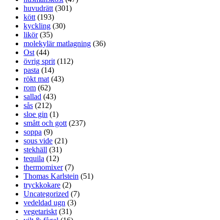
huvudrätt
(301)
kött
(193)
kyckling
(30)
likör
(35)
molekylär matlagning
(36)
Ost
(44)
övrig sprit
(112)
pasta
(14)
rökt mat
(43)
rom
(62)
sallad
(43)
sås
(212)
sloe gin
(1)
smått och gott
(237)
soppa
(9)
sous vide
(21)
stekhäll
(31)
tequila
(12)
thermomixer
(7)
Thomas Karlstein
(51)
tryckkokare
(2)
Uncategorized
(7)
vedeldad ugn
(3)
vegetariskt
(31)