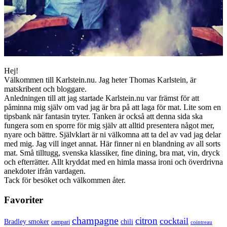
Hej!
Välkommen till Karlstein.nu. Jag heter Thomas Karlstein, är
matskribent och bloggare.
Anledningen till att jag startade Karlstein.nu var främst för att
påminna mig själv om vad jag är bra på att laga för mat. Lite som en
tipsbank när fantasin tryter. Tanken är också att denna sida ska
fungera som en sporre för mig själv att alltid presentera något mer,
nyare och bättre. Självklart är ni välkomna att ta del av vad jag delar
med mig. Jag vill inget annat. Här finner ni en blandning av all sorts
mat. Små tilltugg, svenska klassiker, fine dining, bra mat, vin, dryck
och efterrätter. Allt kryddat med en himla massa ironi och överdrivna
anekdoter ifrån vardagen.
Tack för besöket och välkommen åter.
Favoriter
champagne
citron
cocktail
Bradley smoker
chili
campari
cointreau