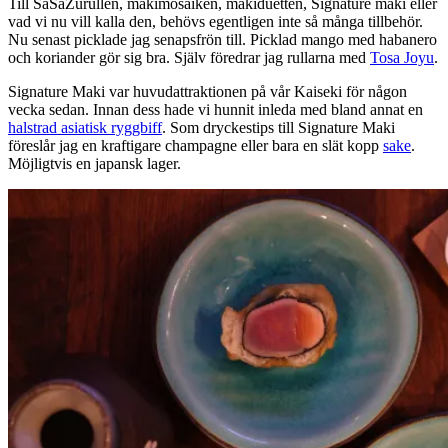
Till SaSaZurullen, makimosaiken, makiduetten, Signature maki eller
vad vi nu vill kalla den, behövs egentligen inte så många tillbehör.
Nu senast picklade jag senapsfrön till. Picklad mango med habanero
och koriander gör sig bra. Själv föredrar jag rullarna med
Tosa Joyu
.
Signature Maki var huvudattraktionen på vår Kaiseki för någon
vecka sedan. Innan dess hade vi hunnit inleda med bland annat en
halstrad asiatisk ryggbiff
. Som dryckestips till Signature Maki
föreslår jag en kraftigare champagne eller bara en slät kopp
sake
.
Möjligtvis en japansk lager.