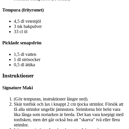
Tempura (frityrsmet)
4,5 dl vetemjöl
3 tsk bakpulver
33 cl öl
Picklade senapsfrön
1,5 dl vatten
1 dl strösocker
0,5 dl ättika
Instruktioner
Signature Maki
(Gör tempuran, instruktioner längre ned).
Skär tonfisk och lax i knappt 2 cm tjocka strimlor. Försök att
få alla strimlor ungefär jämnstora. Strimlorna bör helst vara
lika långa som noriarken är breda. Det kan vara knepigt med
tonfisken, men det går också bra att "skarva" två eller flera
strimlor.