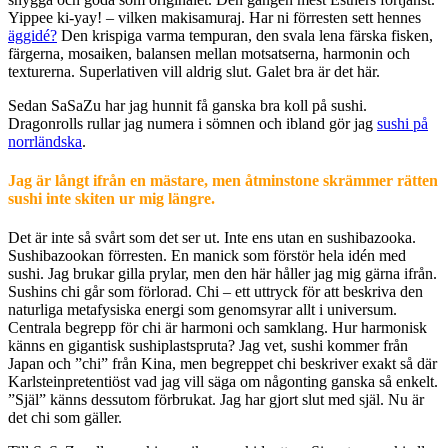
Yippee ki-yay! – vilken makisamuraj. Har ni förresten sett hennes
äggidé?
Den krispiga varma tempuran, den svala lena färska fisken,
färgerna, mosaiken, balansen mellan motsatserna, harmonin och
texturerna. Superlativen vill aldrig slut. Galet bra är det här.
Sedan SaSaZu har jag hunnit få ganska bra koll på sushi.
Dragonrolls rullar jag numera i sömnen och ibland gör jag
sushi på
norrländska
.
Jag är långt ifrån en mästare, men åtminstone skrämmer rätten
sushi inte skiten ur mig längre.
Det är inte så svårt som det ser ut. Inte ens utan en sushibazooka.
Sushibazookan förresten. En manick som förstör hela idén med
sushi. Jag brukar gilla prylar, men den här håller jag mig gärna ifrån.
Sushins chi går som förlorad. Chi – ett uttryck för att beskriva den
naturliga metafysiska energi som genomsyrar allt i universum.
Centrala begrepp för chi är harmoni och samklang. Hur harmonisk
känns en gigantisk sushiplastspruta? Jag vet, sushi kommer från
Japan och ”chi” från Kina, men begreppet chi beskriver exakt så där
Karlsteinpretentiöst vad jag vill säga om någonting ganska så enkelt.
”Själ” känns dessutom förbrukat. Jag har gjort slut med själ. Nu är
det chi som gäller.