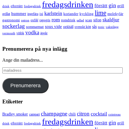
fredagsdrinken
gin
förrätt
grill
efterrätt
drink
fredagsdrink
lime
karlstein
hummer
isi
koriander
molekylär
ingefära
kyckling
grillat
rom
skaldjur
sifon
gastronomi
romdrink
scan
oxfilé
ostron
rapsgris
sallad
sockerlag
sous vide
sås
sommarmat
svenskt kött
stekhäll
tonic
vaktelägg
vodka
vermouth
vitlök
äpple
Prenumerera på nya inlägg
Ange din mailadress...
mailadress
Prenumerera
Etiketter
champagne
citron
cocktail
Bradley smoker
chili
campari
cointreau
fredagsdrinken
gin
förrätt
grill
efterrätt
drink
fredagsdrink