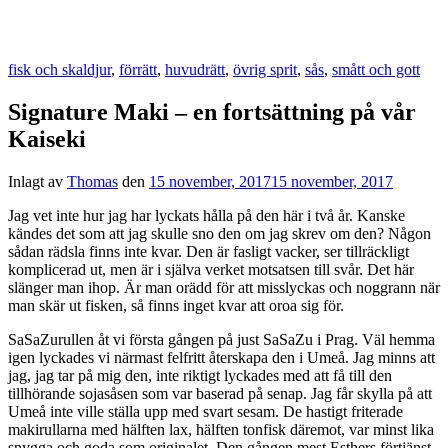
fisk och skaldjur
,
förrätt
,
huvudrätt
,
övrig sprit
,
sås
,
smått och gott
Signature Maki – en fortsättning på vår
Kaiseki
Inlagt av
Thomas
den
15 november, 2017
15 november, 2017
Jag vet inte hur jag har lyckats hålla på den här i två år. Kanske
kändes det som att jag skulle sno den om jag skrev om den? Någon
sådan rädsla finns inte kvar. Den är fasligt vacker, ser tillräckligt
komplicerad ut, men är i själva verket motsatsen till svår. Det här
slänger man ihop. Är man orädd för att misslyckas och noggrann när
man skär ut fisken, så finns inget kvar att oroa sig för.
SaSaZurullen åt vi första gången på just SaSaZu i Prag. Väl hemma
igen lyckades vi närmast felfritt återskapa den i Umeå. Jag minns att
jag, jag tar på mig den, inte riktigt lyckades med att få till den
tillhörande sojasåsen som var baserad på senap. Jag får skylla på att
Umeå inte ville ställa upp med svart sesam. De hastigt friterade
makirullarna med hälften lax, hälften tonfisk däremot, var minst lika
snygga och goda som originalet. Den gången mest Esthers förtjänst.