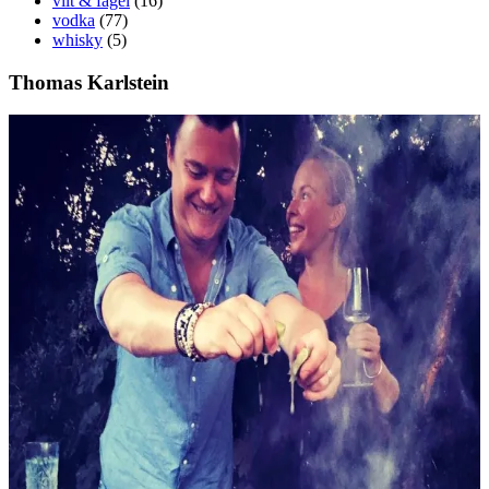
vilt & fågel
(16)
vodka
(77)
whisky
(5)
Thomas Karlstein