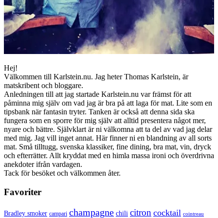
Hej!
Välkommen till Karlstein.nu. Jag heter Thomas Karlstein, är
matskribent och bloggare.
Anledningen till att jag startade Karlstein.nu var främst för att
påminna mig själv om vad jag är bra på att laga för mat. Lite som en
tipsbank när fantasin tryter. Tanken är också att denna sida ska
fungera som en sporre för mig själv att alltid presentera något mer,
nyare och bättre. Självklart är ni välkomna att ta del av vad jag delar
med mig. Jag vill inget annat. Här finner ni en blandning av all sorts
mat. Små tilltugg, svenska klassiker, fine dining, bra mat, vin, dryck
och efterrätter. Allt kryddat med en himla massa ironi och överdrivna
anekdoter ifrån vardagen.
Tack för besöket och välkommen åter.
Favoriter
champagne
citron
cocktail
Bradley smoker
chili
campari
cointreau