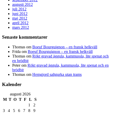
augusti 2012
juli 2012
juni 2012
maj 2012
april 2012
mars 2012
Senaste kommentarer
Thomas
om
Boeuf Bourguignon – en fransk helkväll
Frida
om
Boeuf Bourguignon – en fransk helkväll
Thomas
om
Rökt gravad äggula, kammussla, lite spenat och
en brödbit
Peter
om
Rökt gravad äggula, kammussla, lite spenat och en
brödbit
Thomas
om
Hemgjord saltgurka utan trams
Kalender
augusti 2026
M
T
O
T
F
L
S
1
2
3
4
5
6
7
8
9