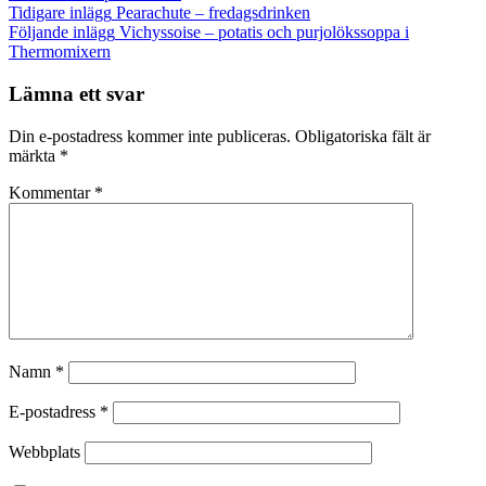
Inläggsnavigering
Tidigare inlägg
Pearachute – fredagsdrinken
Följande inlägg
Vichyssoise – potatis och purjolökssoppa i
Thermomixern
Lämna ett svar
Din e-postadress kommer inte publiceras.
Obligatoriska fält är
märkta
*
Kommentar
*
Namn
*
E-postadress
*
Webbplats