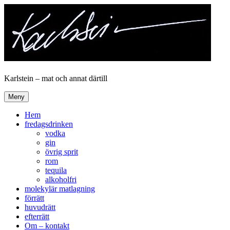
Hoppa
till
innehåll
Karlstein – mat och annat därtill
Meny
Hem
fredagsdrinken
vodka
gin
övrig sprit
rom
tequila
alkoholfri
molekylär matlagning
förrätt
huvudrätt
efterrätt
Om – kontakt